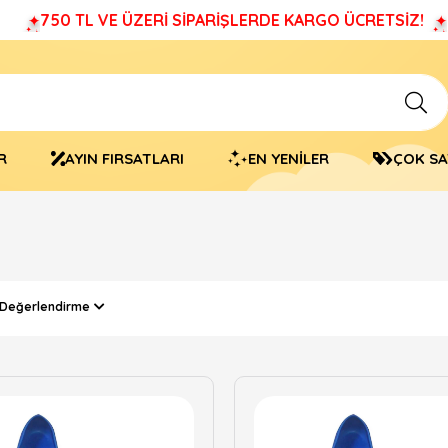
750 TL VE ÜZERİ SİPARİŞLERDE KARGO ÜCRETSİZ!
R
AYIN FIRSATLARI
EN YENİLER
ÇOK S
 Değerlendirme