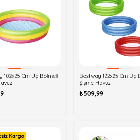
y 102x25 Cm Üç Bölmeli
Bestway 122x25 Cm Üç B
Havuz
Şişme Havuz
99
₺509,99
tsiz Kargo