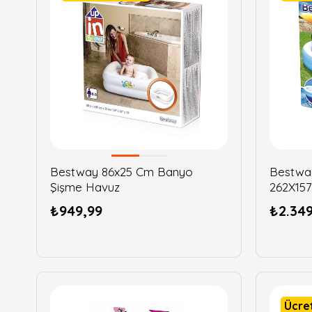
Bestway 86x25 Cm Banyo
Bestwa
Şişme Havuz
262X15
₺949,99
₺2.349
Ücre