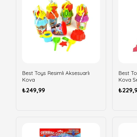
Best Toys Resimli Aksesuarlı
Best To
Kova
Kova S
₺249,99
₺229,