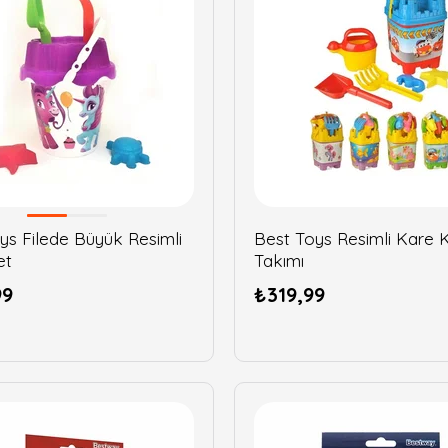
ys Filede Büyük Resimli
Best Toys Resimli Kare 
et
Takımı
99
₺319,99