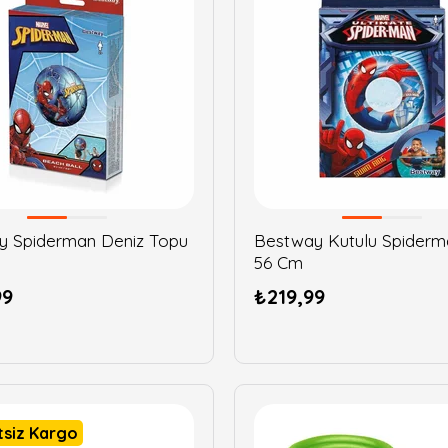
y Spiderman Deniz Topu
Bestway Kutulu Spiderma
56 Cm
99
₺219,99
tsiz Kargo