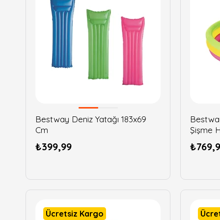
Bestway Deniz Yatağı 183x69
Bestwa
Cm
Şişme 
₺399,99
₺769,
Ücretsiz Kargo
Ücre