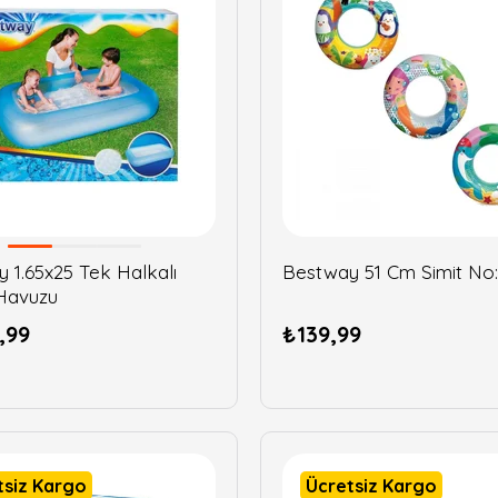
 1.65x25 Tek Halkalı
Bestway 51 Cm Simit No:
Havuzu
,99
₺139,99
tsiz Kargo
Ücretsiz Kargo