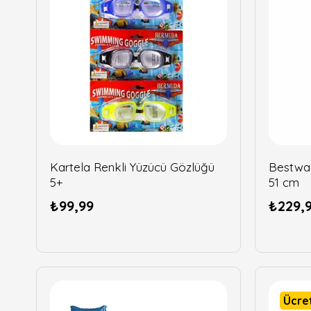
Kartela Renkli Yüzücü Gözlüğü
Bestwa
5+
51 cm
₺99,99
₺229,
Ücre