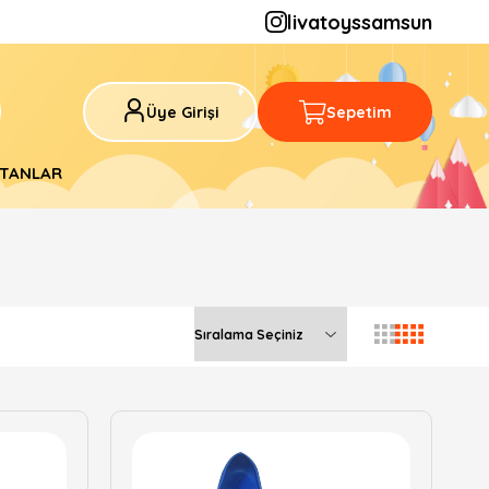
livatoyssamsun
Üye Girişi
Sepetim
ATANLAR