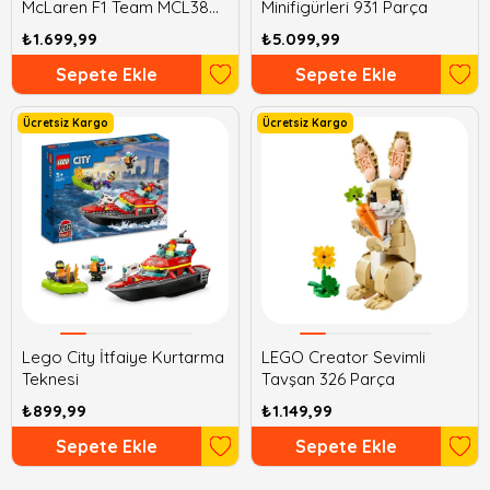
McLaren F1 Team MCL38
Minifigürleri 931 Parça
Yarış Arabası 269 Parça
₺1.699,99
₺5.099,99
Sepete Ekle
Sepete Ekle
Ücretsiz Kargo
Ücretsiz Kargo
Lego City İtfaiye Kurtarma
LEGO Creator Sevimli
Teknesi
Tavşan 326 Parça
₺899,99
₺1.149,99
Sepete Ekle
Sepete Ekle