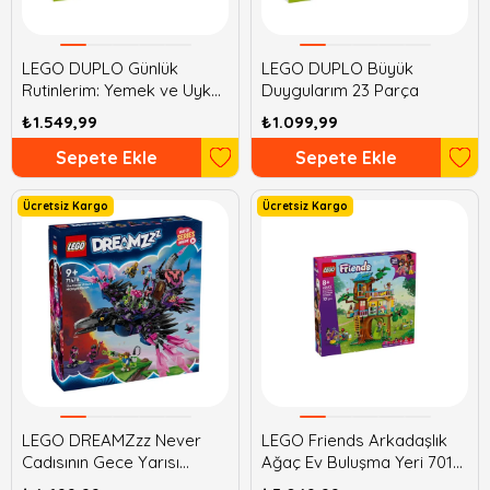
LEGO DUPLO Günlük
LEGO DUPLO Büyük
Rutinlerim: Yemek ve Uyku
Duygularım 23 Parça
Zamanı 28 Parça
₺1.549,99
₺1.099,99
Sepete Ekle
Sepete Ekle
Ücretsiz Kargo
Ücretsiz Kargo
LEGO DREAMZzz Never
LEGO Friends Arkadaşlık
Cadısının Gece Yarısı
Ağaç Ev Buluşma Yeri 701
Kuzgunu 1203 Parça
Parça