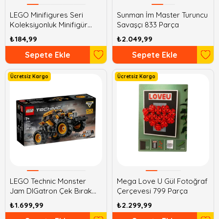
LEGO Minifigures Seri
Sunman İm Master Turuncu
Koleksiyonluk Minifigür
Savaşçı 833 Parça
Yapım Seti
₺184,99
₺2.049,99
Sepete Ekle
Sepete Ekle
Ücretsiz Kargo
Ücretsiz Kargo
LEGO Technic Monster
Mega Love U Gül Fotoğraf
Jam DIGatron Çek Bırak
Çerçevesi 799 Parça
218 Parça
₺1.699,99
₺2.299,99