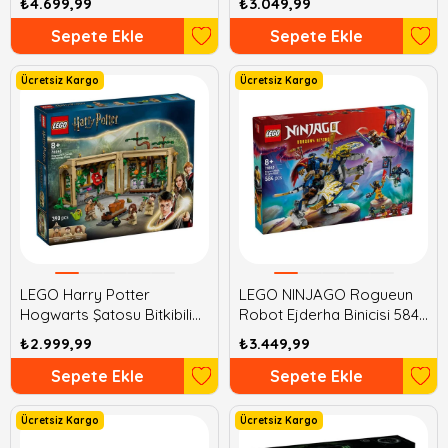
₺4.699,99
₺3.049,99
Sepete Ekle
Sepete Ekle
Ücretsiz Kargo
Ücretsiz Kargo
LEGO Harry Potter
LEGO NINJAGO Rogueun
Hogwarts Şatosu Bitkibilim
Robot Ejderha Binicisi 584
Dersi 390 Parça
Parça
₺2.999,99
₺3.449,99
Sepete Ekle
Sepete Ekle
Ücretsiz Kargo
Ücretsiz Kargo