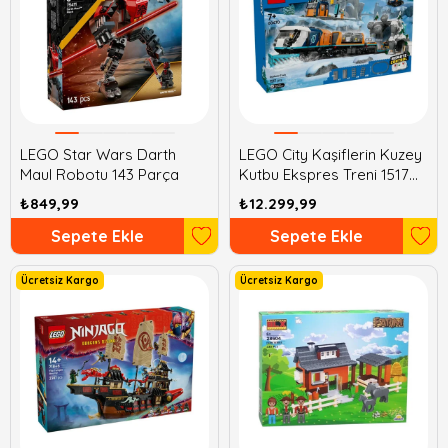
LEGO Star Wars Darth
LEGO City Kaşiflerin Kuzey
Maul Robotu 143 Parça
Kutbu Ekspres Treni 1517
Parça
₺849,99
₺12.299,99
Sepete Ekle
Sepete Ekle
Ücretsiz Kargo
Ücretsiz Kargo